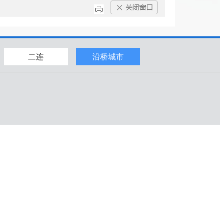
二连
沿桥城市