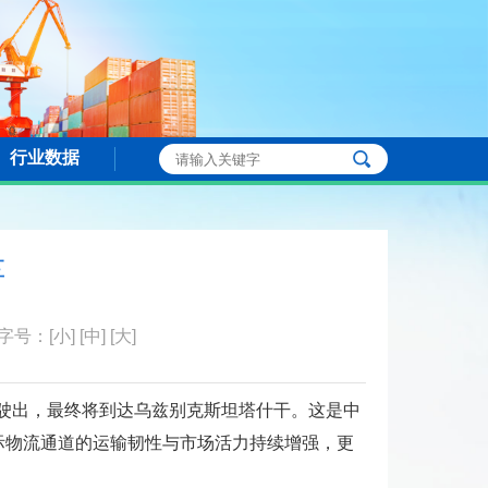
行业数据
车
字号：
[小]
[中]
[大]
笛驶出，最终将到达乌兹别克斯坦塔什干。这是中
国际物流通道的运输韧性与市场活力持续增强，更