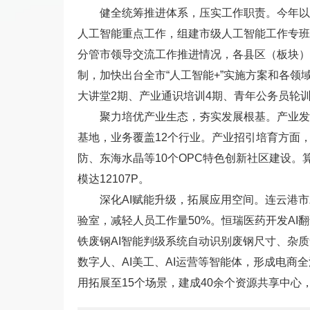
健全统筹推进体系，压实工作职责。今年以
人工智能重点工作，组建市级人工智能工作专班
分管市领导交流工作推进情况，各县区（板块）和
制，加快出台全市“人工智能+”实施方案和各
大讲堂2期、产业通识培训4期、青年公务员轮训
聚力培优产业生态，夯实发展根基。产业发
基地，业务覆盖12个行业。产业招引培育方面
防、东海水晶等10个OPC特色创新社区建设
模达12107P。
深化AI赋能升级，拓展应用空间。连云港
验室，减轻人员工作量50%。恒瑞医药开发AI
铁废钢AI智能判级系统自动识别废钢尺寸、杂质
数字人、AI美工、AI运营等智能体，形成电商
用拓展至15个场景，建成40余个资源共享中心