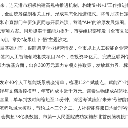
来，连云港市积极构建高规格推进机制。构建“9+N+1”工作推
，全面统筹谋划相关工作。形成常态化推进模式。将每月20日定为
市直部门主要负责同志开展路演，营造“AI+”的浓厚发展氛围。
领域专项方案。同步抓实干部能力提升，市委组织部印发《全市党
5期。举办“花果山下·悟”主题沙龙。
展基础方面，跟踪调度企业经营情况，全市规上人工智能企业营
，签约人工智能领域相关项目24个，总投资48亿元。完成互联网
。算力筑基方面，出台300万元算力专项支持政策，发放算力券、
市发布40个人工智能场景机会清单，梳理112个赋能点。赋能产
翻译与文档质控模型，年节约成本近千万元。诺泰生物建成AI药
含量，单车判级时间缩短至15分钟。深远海试验船“未来”号智能
全流程私域大模型，节约成本三分之二。人社智能客服日均处理咨询3
，会聚超78亿条数据。市第一人民医院成功实施苏北首例脑机接