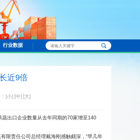
行业数据
长近9倍
号：
[小]
[中]
[大]
果蔬出口企业数量从去年同期的70家增至140
流有限责任公司总经理戴海刚感触颇深，“早几年