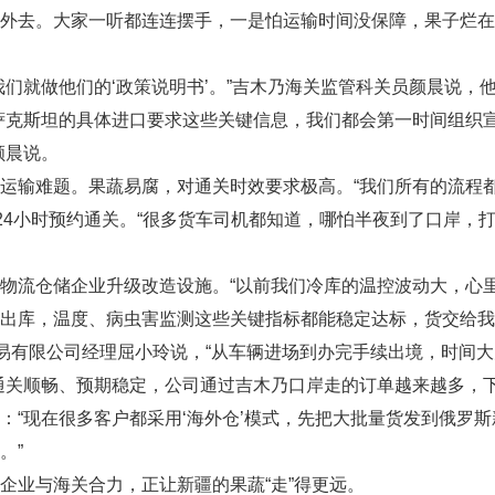
外去。大家一听都连连摆手，一是怕运输时间没保障，果子烂在
我们就做他们的‘政策说明书’。”吉木乃海关监管科关员颜晨说，
萨克斯坦的具体进口要求这些关键信息，我们都会第一时间组织宣
颜晨说。
输难题。果蔬易腐，对通关时效要求极高。“我们所有的流程都围着
行24小时预约通关。“很多货车司机都知道，哪怕半夜到了口岸，
物流仓储企业升级改造设施。“以前我们冷库的温控波动大，心里
出库，温度、病虫害监测这些关键指标都能稳定达标，货交给我
贸易有限公司经理屈小玲说，“从车辆进场到办完手续出境，时间
通关顺畅、预期稳定，公司通过吉木乃口岸走的订单越来越多，
：“现在很多客户都采用‘海外仓’模式，先把大批量货发到俄罗
。”
企业与海关合力，正让新疆的果蔬“走”得更远。