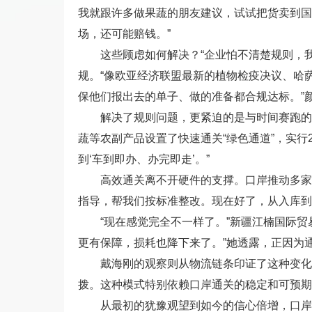
我就跟许多做果蔬的朋友建议，试试把货卖到国
场，还可能赔钱。”
这些顾虑如何解决？“企业怕不清楚规则，
规。“像欧亚经济联盟最新的植物检疫决议、哈
保他们报出去的单子、做的准备都合规达标。”
解决了规则问题，更紧迫的是与时间赛跑的运
蔬等农副产品设置了快速通关“绿色通道”，实
到‘车到即办、办完即走’。”
高效通关离不开硬件的支撑。口岸推动多家
指导，帮我们按标准整改。现在好了，从入库到
“现在感觉完全不一样了。”新疆江楠国际
更有保障，损耗也降下来了。”她透露，正因为
戴海刚的观察则从物流链条印证了这种变化
拨。这种模式特别依赖口岸通关的稳定和可预期
从最初的犹豫观望到如今的信心倍增，口岸