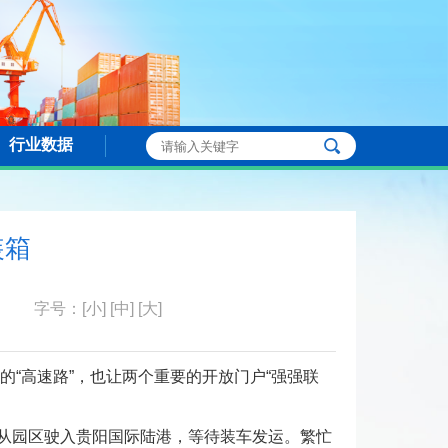
行业数据
装箱
字号：
[小]
[中]
[大]
的“高速路”，也让两个重要的开放门户“强强联
正从园区驶入贵阳国际陆港，等待装车发运。繁忙