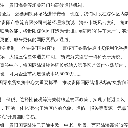
港、贵阳海关等相关部门的高效运转机制。
查验后，还要到铁路场站进行安检。现在，我们可以在综保区内
”贵阳市物流有限公司副总经理张鹏说，海外市场风云变幻，抢
联动效能，将贵阳综保区打造为贵阳国际陆港的“候车大厅”，实
更低、服务更优的国际贸易大通道。
量身定制‘一仓集拼’‘区内直转’‘一票多车’‘铁路快通’4项便利
续，大幅压缩整体通关时间。”筑城海关监管一科科长于涛说。
查验中心，将国际陆港铁路延长线纳入综保区监管作业场所内，
设，可为企业节约建设成本约5000万元。
州国际集货集拼中心为重要抓手，推动贵阳国际陆港从场站集货
进口保税、选择性征税等海关特殊监管区政策，实现了抵港直装
，“区港一体化”整合了港区内的仓储、运输、报关等资源，无
起点”开展国际贸易。
纽，贵阳国际陆港已开通中欧、中老、黔粤、西部陆海新通道等“